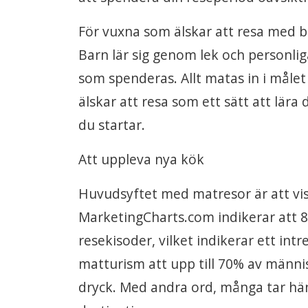
För vuxna som älskar att resa med b
Barn lär sig genom lek och personliga
som spenderas. Allt matas in i måle
älskar att resa som ett sätt att lära
du startar.
Att uppleva nya kök
Huvudsyftet med matresor är att visa
MarketingCharts.com indikerar att 8
resekisoder, vilket indikerar ett in
matturism att upp till 70% av männi
dryck. Med andra ord, många tar häns