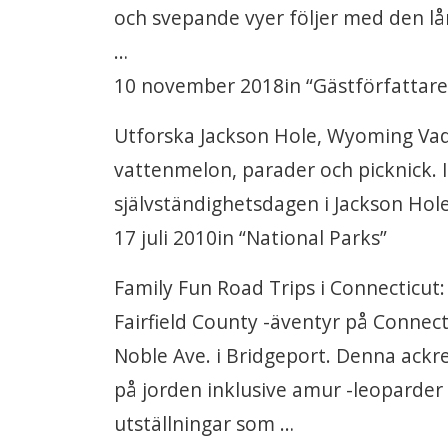
och svepande vyer följer med den lå
…
10 november 2018in “Gästförfattare
Utforska Jackson Hole, Wyoming Vad är
vattenmelon, parader och picknick. I 
självständighetsdagen i Jackson Hol
17 juli 2010in “National Parks”
Family Fun Road Trips i Connecticut: 
Fairfield County -äventyr på Connec
Noble Ave. i Bridgeport. Denna ackr
på jorden inklusive amur -leoparder 
utställningar som …