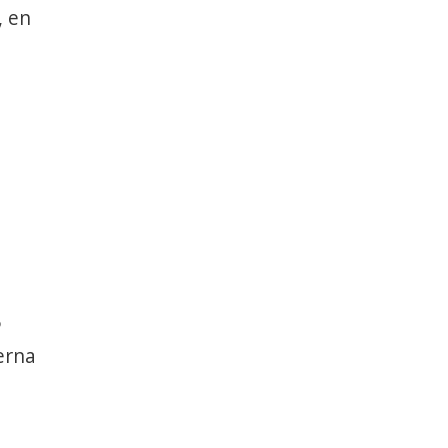
, en
5
erna