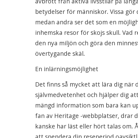
avbrott från aktiva livsstilar på lång
betydelser för människor. Vissa gör 
medan andra ser det som en möjlighe
inhemska resor för skojs skull. Vad r
den nya miljön och göra den minnes
övertygande skäl.
En inlärningsmöjlighet
Det finns så mycket att lära dig när 
självmedvetenhet och hjälper dig att 
mängd information som bara kan upp
fan av Heritage -webbplatser, drar 
kanske har läst eller hört talas om. Å
att spendera din reseperiod oavsiktli