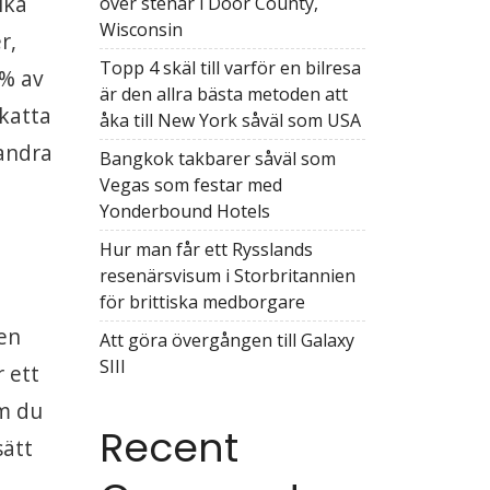
ika
över stenar i Door County,
Wisconsin
r,
Topp 4 skäl till varför en bilresa
0% av
är den allra bästa metoden att
skatta
åka till New York såväl som USA
andra
Bangkok takbarer såväl som
Vegas som festar med
Yonderbound Hotels
Hur man får ett Rysslands
resenärsvisum i Storbritannien
för brittiska medborgare
 en
Att göra övergången till Galaxy
SIII
 ett
om du
Recent
sätt