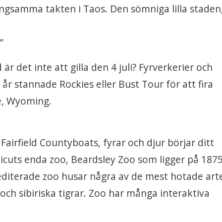
ngsamma takten i Taos. Den sömniga lilla staden
”
 det inte att gilla den 4 juli? Fyrverkerier och
år stannade Rockies eller Bust Tour för att fira
e, Wyoming.
Fairfield Countyboats, fyrar och djur börjar ditt
ticuts enda zoo, Beardsley Zoo som ligger på 187
editerade zoo husar några av de mest hotade art
och sibiriska tigrar. Zoo har många interaktiva