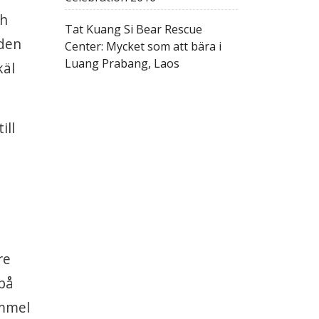
ch
Tat Kuang Si Bear Rescue
 den
Center: Mycket som att bära i
Luang Prabang, Laos
käl
ill
re
 på
immel