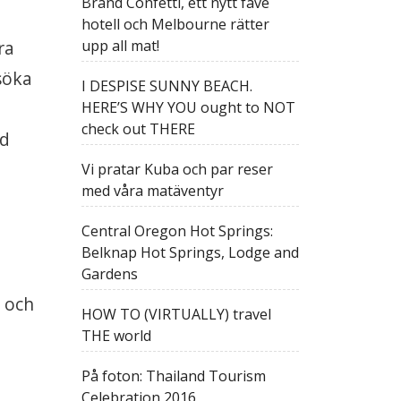
Brand Confetti, ett nytt fave
hotell och Melbourne rätter
ra
upp all mat!
söka
I DESPISE SUNNY BEACH.
HERE’S WHY YOU ought to NOT
check out THERE
åd
Vi pratar Kuba och par reser
med våra matäventyr
Central Oregon Hot Springs:
Belknap Hot Springs, Lodge and
Gardens
, och
HOW TO (VIRTUALLY) travel
THE world
På foton: Thailand Tourism
Celebration 2016