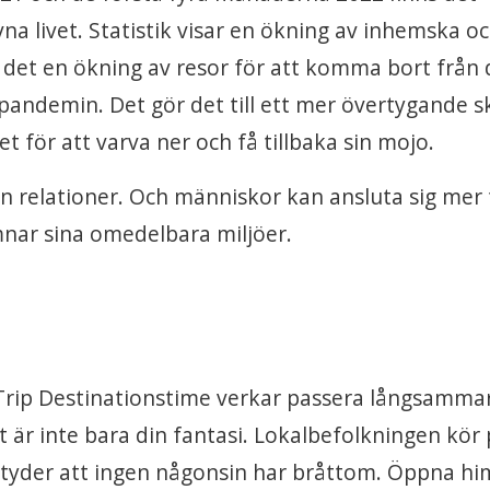
vna livet. Statistik visar en ökning av inhemska o
ns det en ökning av resor för att komma bort från
andemin. Det gör det till ett mer övertygande s
 för att varva ner och få tillbaka sin mojo.
n relationer. Och människor kan ansluta sig mer t
mnar sina omedelbara miljöer.
Trip Destinationstime verkar passera långsamma
t är inte bara din fantasi. Lokalbefolkningen kör
betyder att ingen någonsin har bråttom. Öppna h