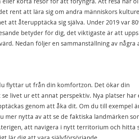
a eller korta resor för att föryngra. Att resa har ol
det rent att lära sig om andra människors kulture
t att återupptäcka sig själva. Under 2019 var 8
esande betyder för dig, det viktigaste är att upp
värd. Nedan följer en sammanställning av några 
du flyttar ut från din komfortzon. Det ökar din
se livet ur ett annat perspektiv. Nya platser har
täckas genom att åka dit. Om du till exempel är
du mer nytta av att se de faktiska landmärken s
terigen, att navigera i nytt territorium och hitta 
gt lär dig att vara självförsörjande.