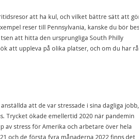
itidsresor att ha kul, och vilket bättre sätt att gö
xempel reser till Pennsylvania, kanske du bör be
atsen att hitta den ursprungliga South Philly
kök att uppleva på olika platser, och om du har r
ställda att de var stressade i sina dagliga jobb
ss. Trycket ökade emellertid 2020 när pandemin
typ av stress för Amerika och arbetare över hela
021 och de första fyra månaderna 2022 finns det