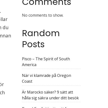
Comments
.
No comments to show.
llar
m du
Random
 innan
Posts
Pisco – The Spirit of South
America
När vi klamrade på Oregon
Coast
ör
och
Är Marocko säker? 9 sätt att
hålla sig säkra under ditt besök