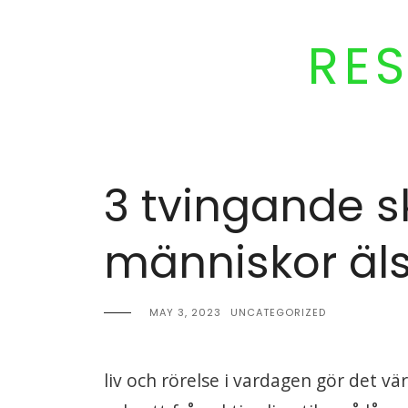
Skip
to
RE
content
3 tvingande skä
människor äls
MAY 3, 2023
UNCATEGORIZED
liv och rörelse i vardagen gör det vä