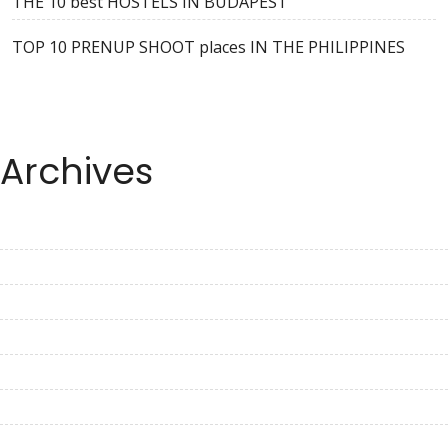
THE 10 best HOSTELS IN BUDAPEST
TOP 10 PRENUP SHOOT places IN THE PHILIPPINES
Archives
September 2023
August 2023
July 2023
June 2023
May 2023
April 2023
March 2023