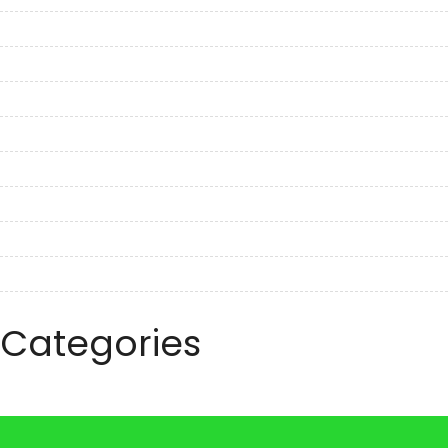
February 2023
January 2023
December 2022
November 2022
October 2022
September 2022
August 2022
July 2022
June 2022
Categories
Travel