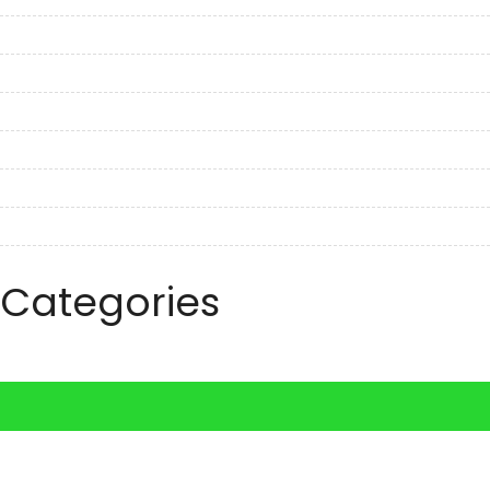
December 2022
November 2022
October 2022
September 2022
August 2022
July 2022
June 2022
Categories
Travel