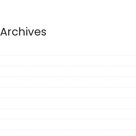
Archives
September 2023
August 2023
July 2023
June 2023
May 2023
April 2023
March 2023
February 2023
January 2023